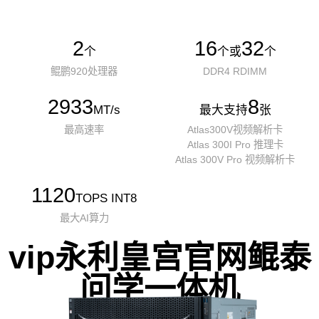
2
16
32
个
个或
个
鲲鹏920处理器
DDR4 RDIMM
2933
8
MT/s
最大支持
张
最高速率
Atlas300V视频解析卡
Atlas 300I Pro 推理卡
Atlas 300V Pro 视频解析卡
1120
TOPS INT8
最大AI算力
vip永利皇宫官网鲲泰
问学一体机