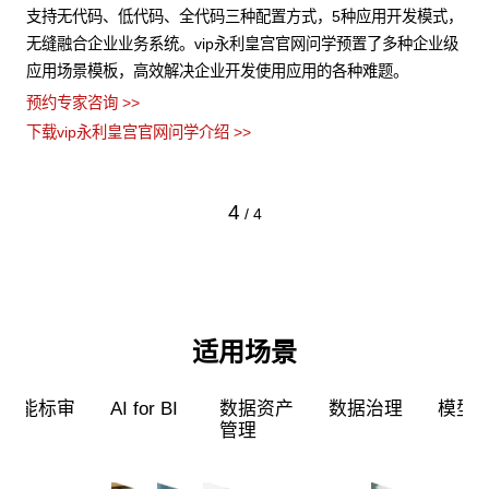
化与
支持无代码、低代码、全代码三种配置方式，5种应用开发模式，
v
，保
无缝融合企业业务系统。vip永利皇宫官网问学预置了多种企业级
多
应用场景模板，高效解决企业开发使用应用的各种难题。
芯
预约专家咨询 >>
预约
下载vip永利皇宫官网问学介绍 >>
下载
4
/
4
适用场景
超级员工
智能标审
AI for BI
数据资产
管理