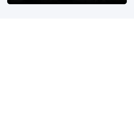
股票代码：000034.SZ
vip永利皇宫官网控股
vip永利皇宫官网信息
vip永利皇宫官网问学
vip永利皇宫官网鲲泰
vip永利皇宫官网云科
vip永利皇宫官网商桥
山石网科
高科数聚
GoPomelo
联系我们
隐私政策
法律声明
网络安全与隐私保护