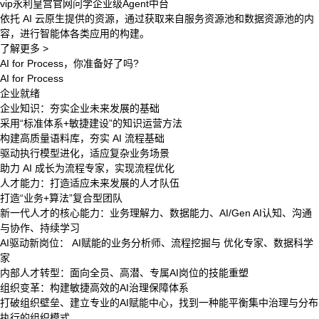
vip永利皇宫官网问学企业级Agent中台
依托 AI 云原生提供的资源，通过获取来自服务资源池和数据资源池的内
容，进行智能体各类应用的构建。
了解更多 >
AI for Process，你准备好了吗?
AI for Process
企业就绪
企业知识：夯实企业未来发展的基础
采用“标准体系+敏捷建设”的知识运营方法
构建高质量语料库，夯实 AI 流程基础
驱动执行模型进化，适应复杂业务场景
助力 AI 成长为流程专家，实现流程优化
人才能力：打造适应未来发展的人才队伍
打造“业务+算法”复合型团队
新一代人才的核心能力：业务理解力、数据能力、AI/Gen AI认知、沟通
与协作、持续学习
AI驱动新岗位： AI赋能的业务分析师、流程挖掘与 优化专家、数据科学
家
内部人才转型：面向全员、高潜、专属AI岗位的技能重塑
组织变革：构建敏捷高效的AI治理保障体系
打破组织壁垒、建立专业的AI赋能中心，找到一种能平衡集中治理与分布
执行的组织模式