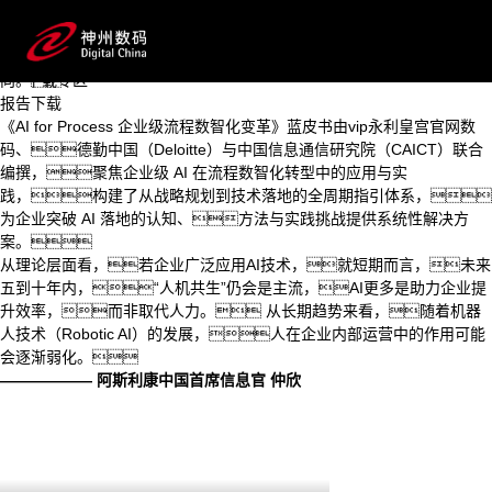
AI for Process 企业级流程数智化变革蓝皮书
首页
系统拆解 AI 如何打破流程边界、激活数据价值，助力
关于蓝皮书
企业从效率优化跃向智能跃升，在数智浪潮中锚定进化方
AI for Process
向。
下载专区
报告下载
《AI for Process 企业级流程数智化变革》蓝皮书由vip永利皇宫官网数
码、德勤中国（Deloitte）与中国信息通信研究院（CAICT）联合
编撰，聚焦企业级 AI 在流程数智化转型中的应用与实
践，构建了从战略规划到技术落地的全周期指引体系，
为企业突破 AI 落地的认知、方法与实践挑战提供系统性解决方
案。
从理论层面看，若企业广泛应用AI技术，就短期而言，未来
五到十年内，“人机共生”仍会是主流，AI更多是助力企业提
升效率，而非取代人力。 从长期趋势来看，随着机器
人技术（Robotic AI）的发展，人在企业内部运营中的作用可能
会逐渐弱化。
—————— 阿斯利康中国首席信息官 仲欣